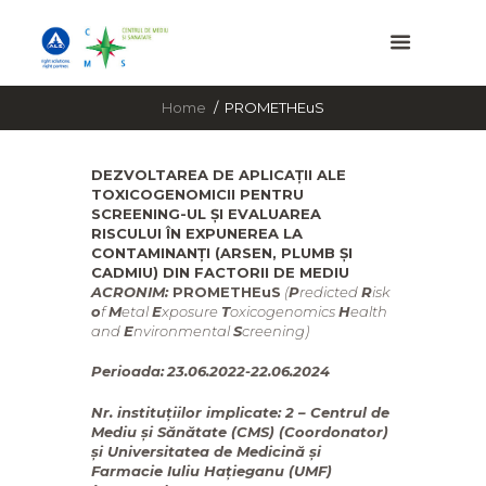
Home
PROMETHEuS
DEZVOLTAREA DE APLICAȚII ALE
TOXICOGENOMICII PENTRU
SCREENING-UL ȘI EVALUAREA
RISCULUI ÎN EXPUNEREA LA
CONTAMINANȚI (ARSEN, PLUMB ȘI
CADMIU) DIN FACTORII DE MEDIU
ACRONIM:
PROMETHEuS
(
P
redicted
R
isk
o
f
M
etal
E
xposure
T
oxicogenomics
H
ealth
and
E
nvironmental
S
creening
)
Perioada:
23.06.2022-22.06.2024
Nr. instituțiilor implicate:
2 – Centrul de
Mediu și Sănătate (CMS) (Coordonator)
și Universitatea de Medicină și
Farmacie Iuliu Hațieganu (UMF)