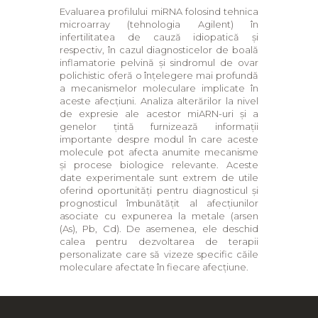
Evaluarea profilului miRNA folosind tehnica
microarray (tehnologia Agilent) în
infertilitatea de cauză idiopatică și
respectiv, în cazul diagnosticelor de boală
inflamatorie pelvină și sindromul de ovar
polichistic oferă o înțelegere mai profundă
a mecanismelor moleculare implicate în
aceste afecțiuni. Analiza alterărilor la nivel
de expresie ale acestor miARN-uri și a
genelor țintă furnizează informații
importante despre modul în care aceste
molecule pot afecta anumite mecanisme
și procese biologice relevante. Aceste
date experimentale sunt extrem de utile
oferind oportunități pentru diagnosticul și
prognosticul îmbunătățit al afecțiunilor
asociate cu expunerea la metale (arsen
(As), Pb, Cd). De asemenea, ele deschid
calea pentru dezvoltarea de terapii
personalizate care să vizeze specific căile
moleculare afectate în fiecare afecțiune.