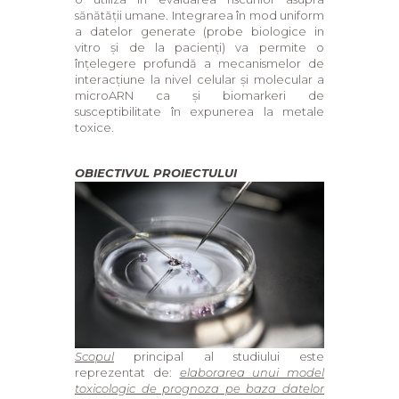
sănătății umane. Integrarea în mod uniform
a datelor generate (probe biologice in
vitro și de la pacienți) va permite o
înțelegere profundă a mecanismelor de
interacțiune la nivel celular și molecular a
microARN ca și biomarkeri de
susceptibilitate în expunerea la metale
toxice.
OBIECTIVUL PROIECTULUI
Scopul
principal al studiului este
reprezentat de:
elaborarea unui model
toxicologic de prognoza pe baza datelor