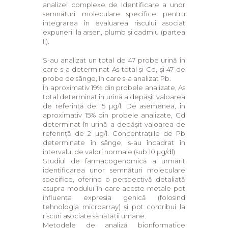
analizei complexe de Identificare a unor
semnături moleculare specifice pentru
integrarea în evaluarea riscului asociat
expunerii la arsen, plumb și cadmiu (partea
II).
S-au analizat un total de 47 probe urină în
care s-a determinat As total și Cd, și 47 de
probe de sânge, în care s-a analizat Pb.
În aproximativ 19% din probele analizate, As
total determinat în urină a depășit valoarea
de referință de 15 µg/l. De asemenea, în
aproximativ 15% din probele analizate, Cd
determinat în urină a depășit valoarea de
referință de 2 µg/l. Concentrațiile de Pb
determinate în sânge, s-au încadrat în
intervalul de valori normale (sub 10 µg/dl)
Studiul de farmacogenomică a urmărit
identificarea unor semnături moleculare
specifice, oferind o perspectivă detaliată
asupra modului în care aceste metale pot
influența expresia genică (folosind
tehnologia microarray) și pot contribui la
riscuri asociate sănătății umane.
Metodele de analiză bionformatice