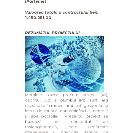
(Partener)
Valoarea totala a contractului (lei):
1.450.251,00
REZUMATUL PROIECTULUI
Metalele toxice precum arsenul (As),
cadmiul (Cd) şi plumbul (Pb) sunt larg
răspândite în mediul ambiant, gospodării și
locuri de muncă, contaminând alimentele
și apa potabilă. Prezentul proiect se
bazează pe conceptul de
toxicogenomică, care urmărește
înțelegerea și predicția datelor de