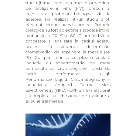
studiu (femei care au urmat o procedura
de fertilizare in vitro (FIV)), precum și
colectarea probelor biologice de la
acestea, s-a realizat într-un studiu pilot,
efectuat anterior acestui proiect. Probele
biologice au fost colectate și stocate într-o
biobancă, la -20 ºC și -80 ºC, urmând să fie
procesate și analizate în cadrul acestui
proiect în vederea determinării
biomarkerilor de expunere la metale (As,
Pb, Cd) prin tehnica cu plasmă cuplată
inductiv cu spectrometrie de masă
combinată cu cromatografie lichidă de
înaltă performanță (High
Performance Liquid Chromatography –
Inductively Coupled Plasma Mass
Spectrometry (HPLC-ICPMS)). S-a elaborat
și completat un chestionar de evaluare a
expunerii la metale.