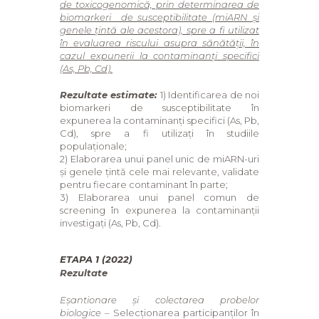
de toxicogenomică, prin determinarea de
biomarkeri de susceptibilitate (miARN și
genele țintă ale acestora), spre a fi utilizat
în evaluarea riscului asupra sănătății, în
cazul expunerii la contaminanți specifici
(As, Pb, Cd).
Rezultate estimate:
1) Identificarea de noi
biomarkeri de susceptibilitate în
expunerea la contaminanți specifici (As, Pb,
Cd), spre a fi utilizați în studiile
populaționale;
2) Elaborarea unui panel unic de miARN-uri
și genele țintă cele mai relevante, validate
pentru fiecare contaminant în parte;
3) Elaborarea unui panel comun de
screening în expunerea la contaminanții
investigați (As, Pb, Cd).
ETAPA 1 (2022)
Rezultate
Eșantionare și colectarea probelor
biologice –
Selecționarea participanților în