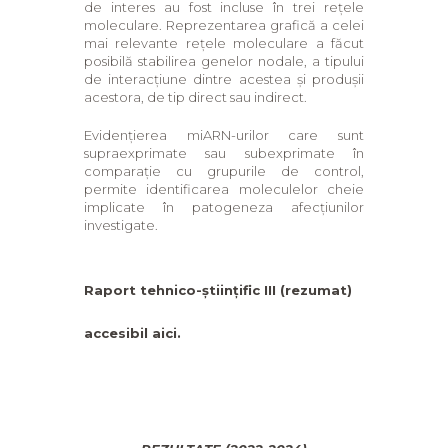
de interes au fost incluse în trei rețele
moleculare. Reprezentarea grafică a celei
mai relevante rețele moleculare a făcut
posibilă stabilirea genelor nodale, a tipului
de interacțiune dintre acestea și produșii
acestora, de tip direct sau indirect.
Evidențierea miARN-urilor care sunt
supraexprimate sau subexprimate în
comparație cu grupurile de control,
permite identificarea moleculelor cheie
implicate în patogeneza afecțiunilor
investigate.
Raport tehnico-științific III (rezumat)
accesibil aici.