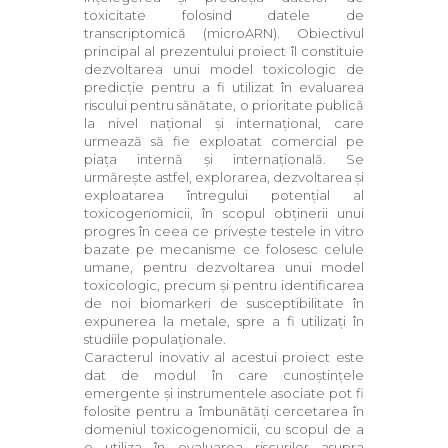
toxicitate folosind datele de
transcriptomică (microARN). Obiectivul
principal al prezentului proiect îl constituie
dezvoltarea unui model toxicologic de
predicție pentru a fi utilizat în evaluarea
riscului pentru sănătate, o prioritate publică
la nivel național și internațional, care
urmează să fie exploatat comercial pe
piața internă şi internațională. Se
urmărește astfel, explorarea, dezvoltarea și
exploatarea întregului potențial al
toxicogenomicii, în scopul obținerii unui
progres în ceea ce privește testele in vitro
bazate pe mecanisme ce folosesc celule
umane, pentru dezvoltarea unui model
toxicologic, precum și pentru identificarea
de noi biomarkeri de susceptibilitate în
expunerea la metale, spre a fi utilizați în
studiile populaționale.
Caracterul inovativ al acestui proiect este
dat de modul în care cunoștințele
emergente și instrumentele asociate pot fi
folosite pentru a îmbunătăți cercetarea în
domeniul toxicogenomicii, cu scopul de a
o utiliza în evaluarea riscurilor asupra