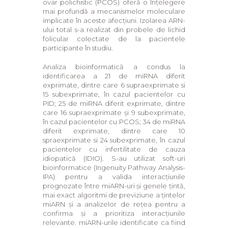
ovar polichistic (PCOS) oferă o înțelegere
mai profundă a mecanismelor moleculare
implicate în aceste afecțiuni. Izolarea ARN-
ului total s-a realizat din probele de lichid
folicular colectate de la pacientele
participante în studiu.
Analiza bioinformatică a condus la
identificarea a 21 de miRNA diferit
exprimate, dintre care 6 supraexprimate si
15 subexprimate, în cazul pacientelor cu
PID; 25 de miRNA diferit exprimate, dintre
care 16 supraexprimate și 9 subexprimate,
în cazul pacientelor cu PCOS; 34 de miRNA
diferit exprimate, dintre care 10
spraexprimate si 24 subexprimate, în cazul
pacientelor cu infertilitate de cauza
idiopatică (IDIO). S-au utilizat soft-uri
bioinformatice (Ingenuity Pathway Analysis-
IPA) pentru a valida interacțiunile
prognozate între miARN-uri și genele țintă,
mai exact algoritmi de previziune a țintelor
miARN și a analizelor de rețea pentru a
confirma și a prioritiza interacțiunile
relevante. miARN-urile identificate ca fiind