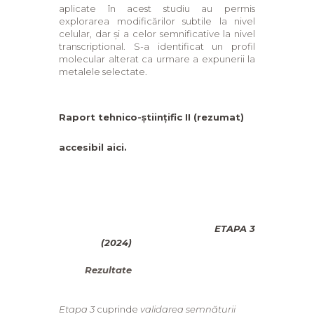
aplicate în acest studiu au permis
explorarea modificărilor subtile la nivel
celular, dar și a celor semnificative la nivel
transcriptional. S-a identificat un profil
molecular alterat ca urmare a expunerii la
metalele selectate.
Raport tehnico-științific II (rezumat)
accesibil aici.
ETAPA 3
(2024)
Rezultate
Etapa 3
cuprinde
validarea semnăturii