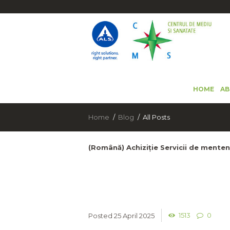
HOME
AB
Home
Blog
All Posts
(Română) Achiziție Servicii de mente
1513
0
25 April 2025