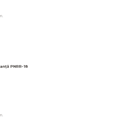
n.
nanță PNRR-18
n.