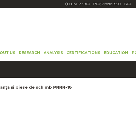
Luni-Joi: 9.00 - 17.00; Vineri: 09:00 - 15:00
OUT US
RESEARCH
ANALYSIS
CERTIFICATIONS
EDUCATION
P
nanță și piese de schimb PNRR-18