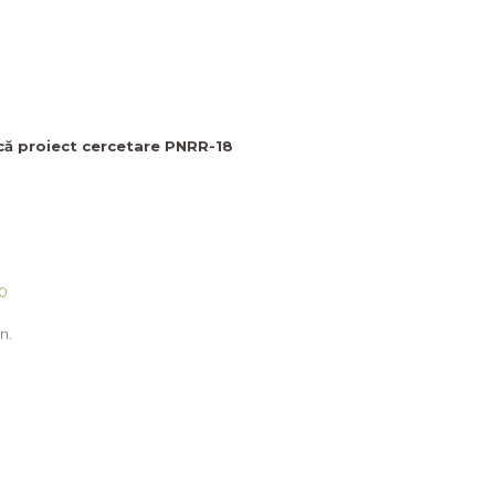
ică proiect cercetare PNRR-18
0
n.