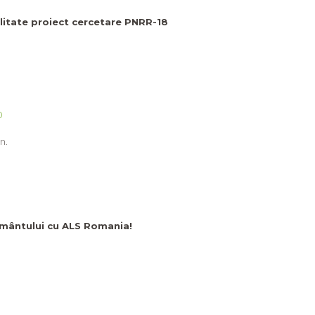
ilitate proiect cercetare PNRR-18
0
n.
ământului cu ALS Romania!