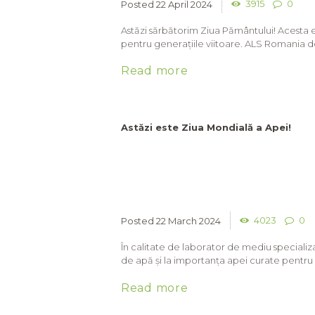
3915
0
22 April 2024
Astăzi sărbătorim Ziua Pământului! Acesta 
pentru generațiile viitoare. ALS Romania d
Read more
Astăzi este Ziua Mondială a Apei!
4023
0
22 March 2024
În calitate de laborator de mediu specializa
de apă și la importanța apei curate pentru 
Read more