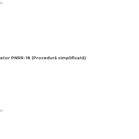
n.
ator PNRR-18 (Procedură simplificată)
n.