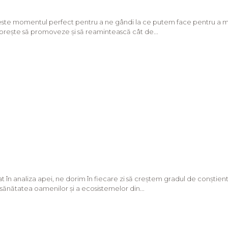
este momentul perfect pentru a ne gândi la ce putem face pentru a me
orește să promoveze și să reamintească cât de...
t în analiza apei, ne dorim în fiecare zi să creștem gradul de conștienti
sănătatea oamenilor și a ecosistemelor din...