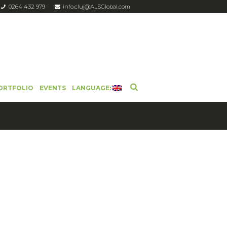
0264 432 979
info.cluj@ALSGlobal.com
ORTFOLIO
EVENTS
LANGUAGE: