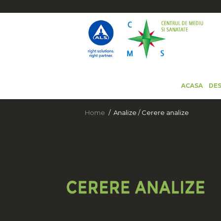
ACASA
DES
Home
Analize / Cerere analize