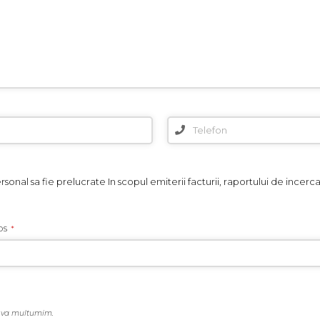
nal sa fie prelucrate In scopul emiterii facturii, raportului de incercar
os
*
, va multumim.