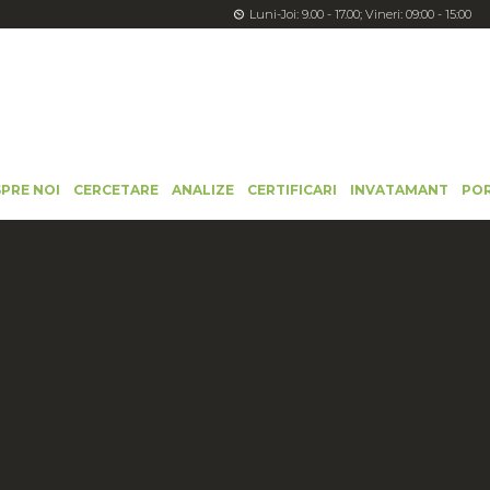
Luni-Joi: 9.00 - 17.00; Vineri: 09:00 - 15:00
PRE NOI
CERCETARE
ANALIZE
CERTIFICARI
INVATAMANT
PO