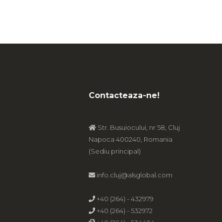
Contacteaza-ne!
Str. Busuiocului, nr 58, Cluj
Napoca 400240, Romania
(Sediu principal)
info.cluj@alsglobal.com
+40 (264) - 432979
+40 (264) - 532972