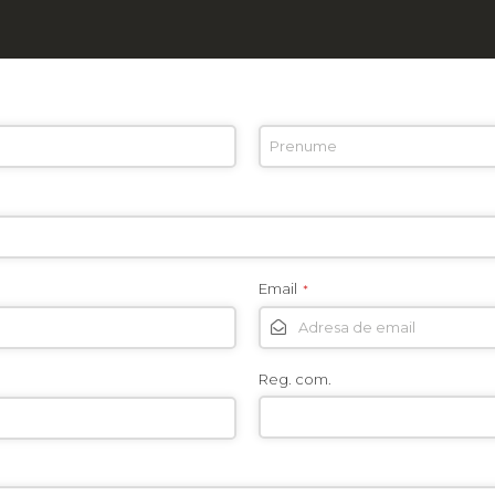
Email
*
Reg. com.