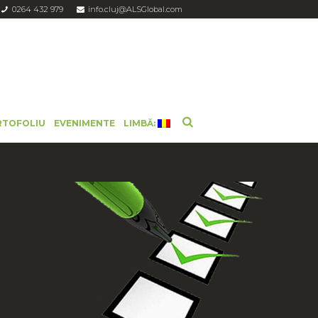
0264 432 979
info.cluj@ALSGlobal.com
RTOFOLIU
EVENIMENTE
LIMBĂ: