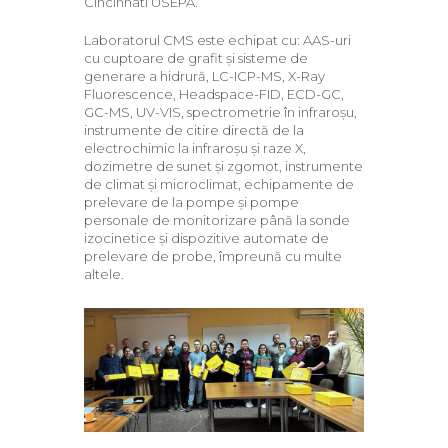
Cincinnati USEPA.
Laboratorul CMS este echipat cu: AAS-uri
cu cuptoare de grafit și sisteme de
generare a hidrură, LC-ICP-MS, X-Ray
Fluorescence, Headspace-FID, ECD-GC,
GC-MS, UV-VIS, spectrometrie în infraroșu,
instrumente de citire directă de la
electrochimic la infraroșu și raze X,
dozimetre de sunet și zgomot, instrumente
de climat și microclimat, echipamente de
prelevare de la pompe și pompe
personale de monitorizare până la sonde
izocinetice și dispozitive automate de
prelevare de probe, împreună cu multe
altele.