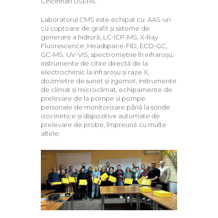
Cincinnati USEPA.
Laboratorul CMS este echipat cu: AAS-uri
cu cuptoare de grafit și sisteme de
generare a hidrură, LC-ICP-MS, X-Ray
Fluorescence, Headspace-FID, ECD-GC,
GC-MS, UV-VIS, spectrometrie în infraroșu,
instrumente de citire directă de la
electrochimic la infraroșu și raze X,
dozimetre de sunet și zgomot, instrumente
de climat și microclimat, echipamente de
prelevare de la pompe și pompe
personale de monitorizare până la sonde
izocinetice și dispozitive automate de
prelevare de probe, împreună cu multe
altele.