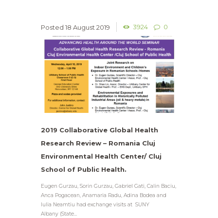
3924
0
18 August 2019
2019 Collaborative Global Health
Research Review – Romania Cluj
Environmental Health Center/ Cluj
School of Public Health.
Eugen Gurzau, Sorin Gurzau, Gabriel Gati, Calin Baciu,
Anca Pogacean, Anamaria Radu, Adina Bodea and
Iulia Neamtiu had exchange visits at SUNY
Albany (State...