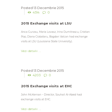
13 Decembrie 2015
4514
0
2015 Exchange visits at LSU
Anca Gurzau, Maria Lovasz, Irina Dumitrascu, Cristian
Pop, Diana Ciobotaru, Bogdan Valcan had exchange
visits at LSU (Louisiana State University).
Vezi detalii ...
13 Decembrie 2015
4203
0
2015 Exchange visits at EHC
John McKernan – Director, Souhail Al-Abed had
exchange visits at EHC.
Vezi detalii ...