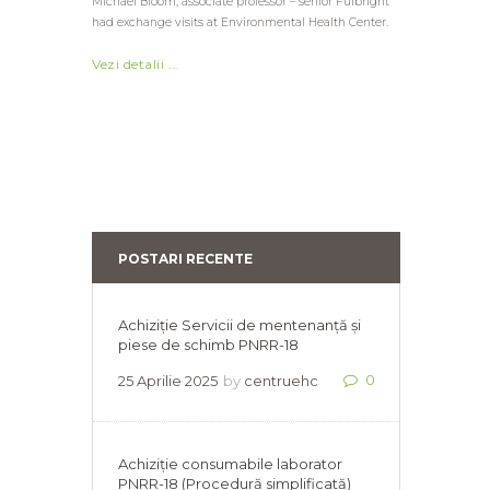
Michael Bloom, associate professor – senior Fulbright
had exchange visits at Environmental Health Center.
Vezi detalii ...
POSTARI RECENTE
Achiziție Servicii de mentenanță și
piese de schimb PNRR-18
0
25 Aprilie 2025
by
centruehc
Achiziție consumabile laborator
PNRR-18 (Procedură simplificată)