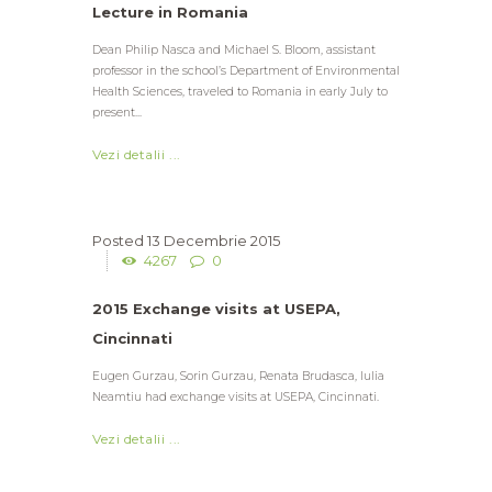
Lecture in Romania
Dean Philip Nasca and Michael S. Bloom, assistant
professor in the school’s Department of Environmental
Health Sciences, traveled to Romania in early July to
present...
Vezi detalii ...
13 Decembrie 2015
4267
0
2015 Exchange visits at USEPA,
Cincinnati
Eugen Gurzau, Sorin Gurzau, Renata Brudasca, Iulia
Neamtiu had exchange visits at USEPA, Cincinnati.
Vezi detalii ...