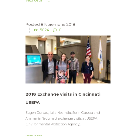
Vezi detalii ...
8 Noiembrie 2018
5024
0
2018 Exchange visits in Cincinnati
USEPA
Eugen Gurzau, Iulia Neamtiu, Sorin Gurzau and
Anamaria Radu had exchenge visits at USEPA
(Environmental Protection Agency).
Vezi detalii ...