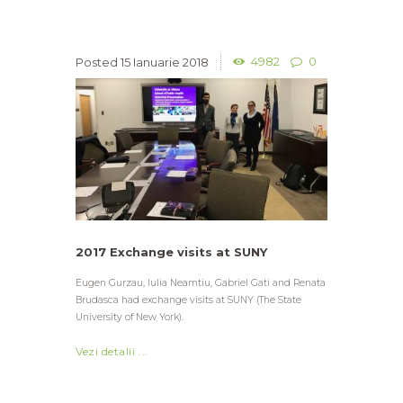
4982
0
15 Ianuarie 2018
2017 Exchange visits at SUNY
Eugen Gurzau, Iulia Neamtiu, Gabriel Gati and Renata
Brudasca had exchange visits at SUNY (The State
University of New York).
Vezi detalii ...