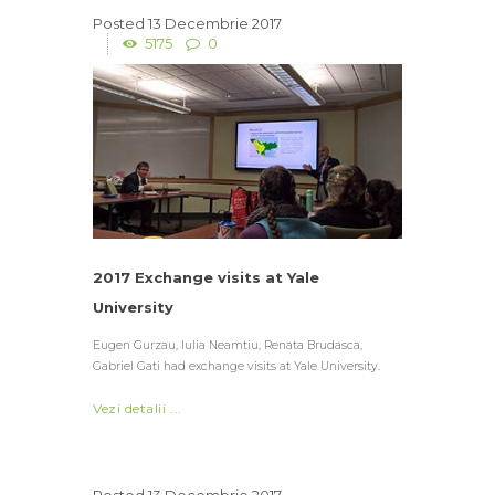
13 Decembrie 2017
5175
0
2017 Exchange visits at Yale
University
Eugen Gurzau, Iulia Neamtiu, Renata Brudasca,
Gabriel Gati had exchange visits at Yale University.
Vezi detalii ...
13 Decembrie 2017