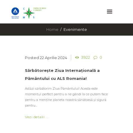
Home
Evenimente
3922
0
22 Aprilie 2024
Sărbătorește Ziua Internațională a
Pământului cu ALS Romania!
Astăzi sărbătorim Ziua Pământului! Acesta este
momentul perfect pentru a ne gândi la ce putem face
pentru a menține planeta noastră sănătoasă și sigură
pentru...
Vezi detalii ...