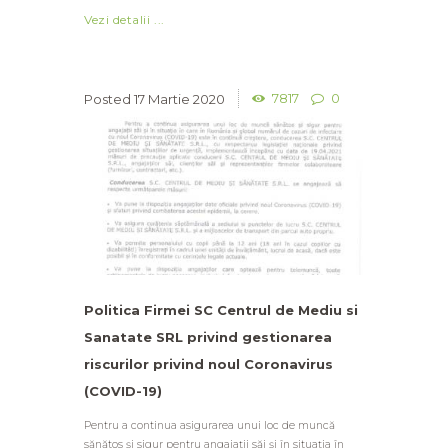
Vezi detalii ...
7817
0
17 Martie 2020
Politica Firmei SC Centrul de Mediu si
Sanatate SRL privind gestionarea
riscurilor privind noul Coronavirus
(COVID-19)
Pentru a continua asigurarea unui loc de muncă
sănătos și sigur pentru angajații săi și în situația în