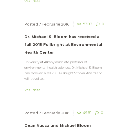
Vezi detalii ...
5303
0
7 Februarie 2016
Dr. Michael S. Bloom has received a
fall 2015 Fullbright at Environmental
Health Center
University at Albany associate professor of
environmental health sciences Dr. Michael S. Bloom
has received a fall 2015 Fulbright Scholar Award and
will travel to...
Vezi detalii ...
4981
0
7 Februarie 2016
Dean Nasca and Michael Bloom