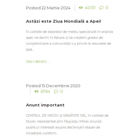
4030
0
22 Martie 2024
Astăzi este Ziua Mondială a Apei!
În calitate de laborator de mediu specializat în analiza
apei, ne dorim în fiecare zi să creștem gradul de
conștientizare a comunității cu privire la resursele de
apă...
Vezi detalii ...
15 Decembrie 2020
6764
0
Anunt important
CENTRUL DE MEDIU ȘI SĂNĂTATE SRL, în calitate de
titular, reprezentat prin Pașcalău Mihai, anunță
publicul interesat asupra declanșării etapei de
încadrare, conform...