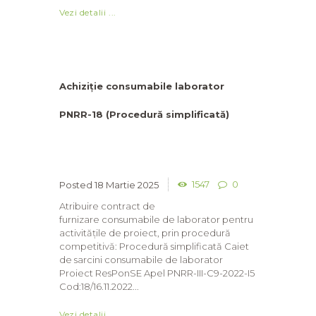
Vezi detalii ...
Achiziție consumabile laborator
PNRR-18 (Procedură simplificată)
1547
0
18 Martie 2025
Atribuire contract de
furnizare consumabile de laborator pentru
activitățile de proiect, prin procedură
competitivă: Procedură simplificată Caiet
de sarcini consumabile de laborator
Proiect ResPonSE Apel PNRR-III-C9-2022-I5
Cod:18/16.11.2022...
Vezi detalii ...