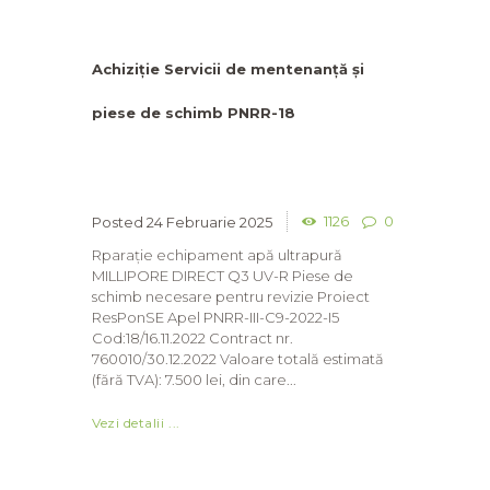
Achiziție Servicii de mentenanță și
piese de schimb PNRR-18
1126
0
24 Februarie 2025
Rparație echipament apă ultrapură
MILLIPORE DIRECT Q3 UV-R Piese de
schimb necesare pentru revizie Proiect
ResPonSE Apel PNRR-III-C9-2022-I5
Cod:18/16.11.2022 Contract nr.
760010/30.12.2022 Valoare totală estimată
(fără TVA): 7.500 lei, din care...
Vezi detalii ...