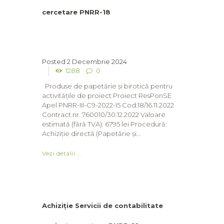
cercetare PNRR-18
2 Decembrie 2024
1288
0
Produse de papetărie și birotică pentru
activitățile de proiect Proiect ResPonSE
Apel PNRR-III-C9-2022-I5 Cod:18/16.11.2022
Contract nr. 760010/30.12.2022 Valoare
estimată (fără TVA): 6795 lei Procedură:
Achiziție directă (Papetărie și...
Vezi detalii ...
Achiziție Servicii de contabilitate