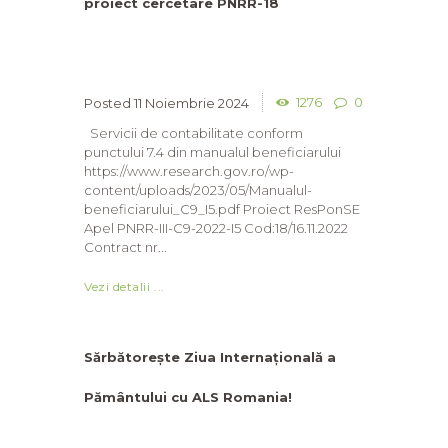
proiect cercetare PNRR-18
1276
0
11 Noiembrie 2024
Servicii de contabilitate conform
punctului 7.4 din manualul beneficiarului
https://www.research.gov.ro/wp-
content/uploads/2023/05/Manualul-
beneficiarului_C9_I5.pdf Proiect ResPonSE
Apel PNRR-III-C9-2022-I5 Cod:18/16.11.2022
Contract nr...
Vezi detalii ...
Sărbătorește Ziua Internațională a
Pământului cu ALS Romania!