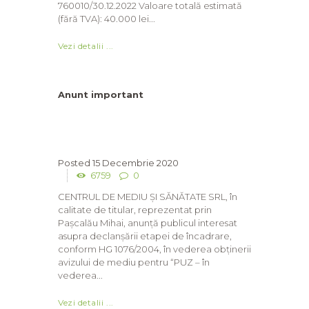
760010/30.12.2022 Valoare totală estimată
(fără TVA): 40.000 lei...
Vezi detalii ...
Anunt important
15 Decembrie 2020
6759
0
CENTRUL DE MEDIU ȘI SĂNĂTATE SRL, în
calitate de titular, reprezentat prin
Pașcalău Mihai, anunță publicul interesat
asupra declanșării etapei de încadrare,
conform HG 1076/2004, în vederea obținerii
avizului de mediu pentru “PUZ – în
vederea...
Vezi detalii ...