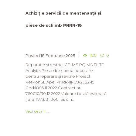
Achiziție Servicii de mentenanță și
piese de schimb PNRR-18
1120
0
18 Februarie 2025
Reparație și revizie ICP-MS PQ MS ELITE
Analytik Piese de schimb necesare
pentru reparare și revizie Proiect
ResPonSE Apel PNRR-III-C9-2022-I5
Cod:18/16.11.2022 Contract nr.
760010/30.12.2022 Valoare totală estimată
(fără TVA): 31.000 lei, din...
Vezi detalii ...