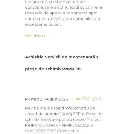
fiecare zi să creștem gradul de
conștientizare a comunității cu privire la
resursele de apă și la importanța apei
curate pentru sănătatea oamenilor și a
ecosistemelor din...
Vezi detalii ...
Achiziție Servicii de mentenanță și
piese de schimb PNRR-18
1130
0
21 August 2023
Revizie anuală spectrofotometru de
absorbție atomică (AAS) ZEEnit Piese de
schimb necesare pentru revizie Proiect
ResPonSE Apel PNRR-III-C9-2022-I5
Cod:18/16.11.2022 Contract nr.