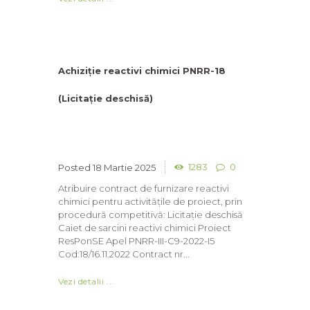
Achiziție reactivi chimici PNRR-18
(Licitație deschisă)
1283
0
18 Martie 2025
Atribuire contract de furnizare reactivi
chimici pentru activitățile de proiect, prin
procedură competitivă: Licitație deschisă
Caiet de sarcini reactivi chimici Proiect
ResPonSE Apel PNRR-III-C9-2022-I5
Cod:18/16.11.2022 Contract nr...
Vezi detalii ...