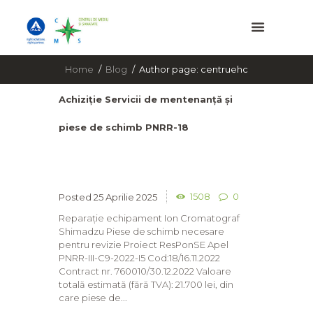
Home
Blog
Author page: centruehc
Achiziție Servicii de mentenanță și
piese de schimb PNRR-18
1508
0
25 Aprilie 2025
Reparație echipament Ion Cromatograf
Shimadzu Piese de schimb necesare
pentru revizie Proiect ResPonSE Apel
PNRR-III-C9-2022-I5 Cod:18/16.11.2022
Contract nr. 760010/30.12.2022 Valoare
totală estimată (fără TVA): 21.700 lei, din
care piese de...