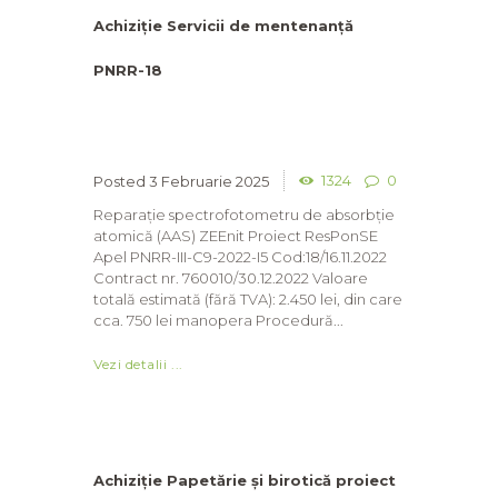
Achiziție Servicii de mentenanță
PNRR-18
1324
0
3 Februarie 2025
Reparație spectrofotometru de absorbție
atomică (AAS) ZEEnit Proiect ResPonSE
Apel PNRR-III-C9-2022-I5 Cod:18/16.11.2022
Contract nr. 760010/30.12.2022 Valoare
totală estimată (fără TVA): 2.450 lei, din care
cca. 750 lei manopera Procedură...
Vezi detalii ...
Achiziție Papetărie și birotică proiect