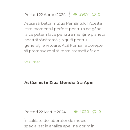
3907
0
22 Aprilie 2024
Astăzi sărbătorim Ziua Pământului! Acesta
este momentul perfect pentru a ne gândi
la ce putem face pentru a menține planeta
noastră sănătoasă și sigură pentru
generațiile viitoare. ALS Romania dorește
să promoveze și să reamintească cât de...
Vezi detalii ...
Astăzi este Ziua Mondială a Apei!
4020
0
22 Martie 2024
În calitate de laborator de mediu
specializat în analiza apei, ne dorim în