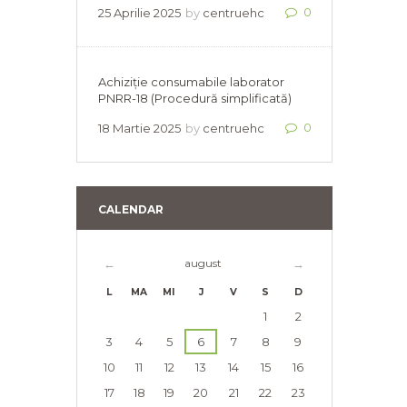
0
25 Aprilie 2025
by
centruehc
Achiziție consumabile laborator
PNRR-18 (Procedură simplificată)
0
18 Martie 2025
by
centruehc
CALENDAR
august
L
MA
MI
J
V
S
D
1
2
3
4
5
6
7
8
9
10
11
12
13
14
15
16
17
18
19
20
21
22
23