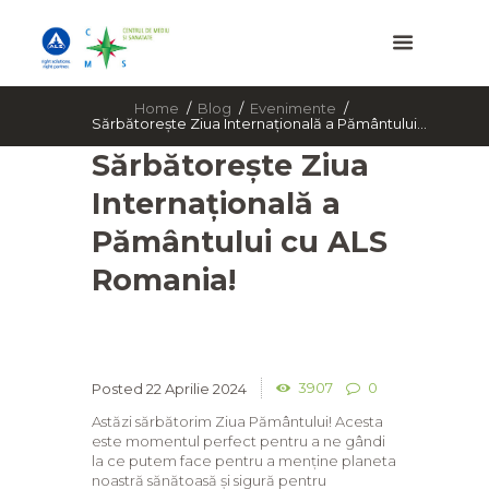
Home
Blog
Evenimente
Sărbătorește Ziua Internațională a Pământului...
Sărbătorește Ziua
Internațională a
Pământului cu ALS
Romania!
3907
0
22 Aprilie 2024
Astăzi sărbătorim Ziua Pământului! Acesta
este momentul perfect pentru a ne gândi
la ce putem face pentru a menține planeta
noastră sănătoasă și sigură pentru