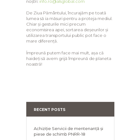
noștri:
info.ro@alsglobal.com
De Ziua Pământului, încurajăm pe toată
lumea să ia măsuri pentru a proteja mediul.
Chiar și gesturile mici precum
economisirea apei, sortarea deșeurilor și
utilizarea transportului public pot face o
mare diferență.
Împreună putem face mai mult, așa că
haideți să avem grijă împreună de planeta
noastră!
RECENT POSTS
Achiziție Servicii de mentenanță și
piese de schimb PNRR-18