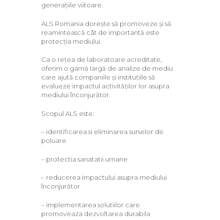
generațiile viitoare.
ALS Romania dorește să promoveze și să
reamintească cât de importantă este
protecția mediului.
Ca o rețea de laboratoare acreditate,
oferim o gamă largă de analize de mediu
care ajută companiile și instituțiile să
evalueze impactul activităților lor asupra
mediului înconjurător.
Scopul ALS este:
– identificarea si eliminarea surselor de
poluare
– protectia sanatatii umane
– reducerea impactului asupra mediului
înconjurător
– implementarea solutiilor care
promoveaza dezvoltarea durabila