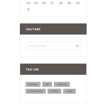
24
25
26
27
28
29
30
31
CAUTARE
TAG-URI
biology
lab
medical
microscope
PNRR
video