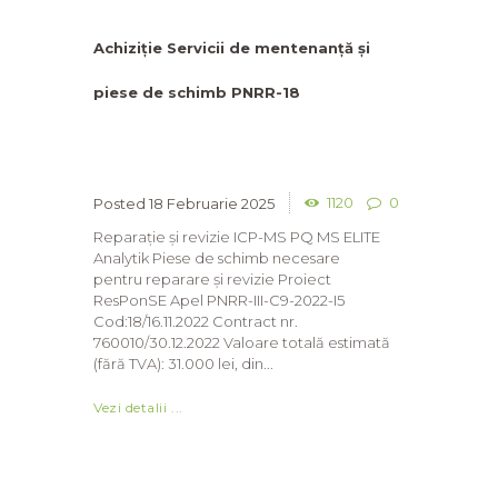
Achiziție Servicii de mentenanță și
piese de schimb PNRR-18
1120
0
18 Februarie 2025
Reparație și revizie ICP-MS PQ MS ELITE
Analytik Piese de schimb necesare
pentru reparare și revizie Proiect
ResPonSE Apel PNRR-III-C9-2022-I5
Cod:18/16.11.2022 Contract nr.
760010/30.12.2022 Valoare totală estimată
(fără TVA): 31.000 lei, din...
Vezi detalii ...