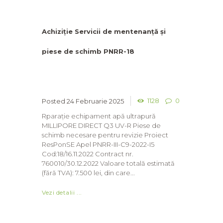
Achiziție Servicii de mentenanță și
piese de schimb PNRR-18
1128
0
24 Februarie 2025
Rparație echipament apă ultrapură
MILLIPORE DIRECT Q3 UV-R Piese de
schimb necesare pentru revizie Proiect
ResPonSE Apel PNRR-III-C9-2022-I5
Cod:18/16.11.2022 Contract nr.
760010/30.12.2022 Valoare totală estimată
(fără TVA): 7.500 lei, din care...
Vezi detalii ...