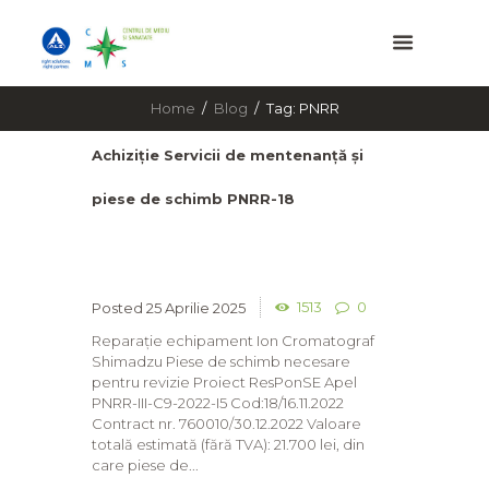
Home
Blog
Tag: PNRR
Achiziție Servicii de mentenanță și
piese de schimb PNRR-18
1513
0
25 Aprilie 2025
Reparație echipament Ion Cromatograf
Shimadzu Piese de schimb necesare
pentru revizie Proiect ResPonSE Apel
PNRR-III-C9-2022-I5 Cod:18/16.11.2022
Contract nr. 760010/30.12.2022 Valoare
totală estimată (fără TVA): 21.700 lei, din
care piese de...