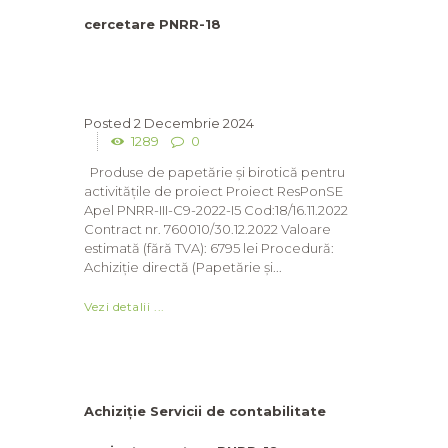
cercetare PNRR-18
2 Decembrie 2024
1289
0
Produse de papetărie și birotică pentru
activitățile de proiect Proiect ResPonSE
Apel PNRR-III-C9-2022-I5 Cod:18/16.11.2022
Contract nr. 760010/30.12.2022 Valoare
estimată (fără TVA): 6795 lei Procedură:
Achiziție directă (Papetărie și...
Vezi detalii ...
Achiziție Servicii de contabilitate