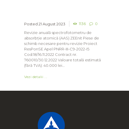
1136
0
21 August 2023
Revizie anuală spectrofotometru de
absorbție atomică (AAS) ZEEnit Piese de
schimb necesare pentru revizie Proiect
ResPonSE Apel PNRR-III-C9-2022-I5
Cod:18/16.11.2022 Contract nr.
760010/30.12.2022 Valoare totală estimată
(fără TVA): 40.000 lei...
Vezi detalii ...