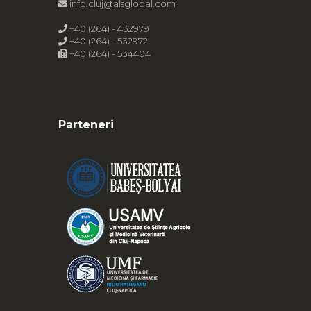
info.cluj@alsglobal.com
+40 (264) - 432979
+40 (264) - 532972
+40 (264) - 534404
Parteneri