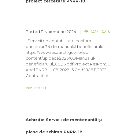
proiect cercetare PNRR-18
1277
0
11 Noiembrie 2024
Servicii de contabilitate conform
punctului 7.4 din manualul beneficiarului
https://www.research.gov.ro/wp-
content/uploads/2023/05/Manualul-
beneficiarului_C9_I5.pdf Proiect ResPonSE
Apel PNRR-III-C9-2022-I5 Cod:18/16.11.2022
Contract nr...
Vezi detalii ...
Achiziție Servicii de mentenanță și
piese de schimb PNRR-18