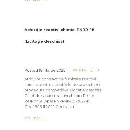
Achiziție reactivi chimici PNRR-18
(Licitație deschisă)
1286
0
18 Martie 2025
Atribuire contract de furnizare reactivi
chimici pentru activitățile de proiect, prin
procedură competitivă: Licitație deschisă
Caiet de sarcini reactivi chimici Proiect
ResPonSE Apel PNRR-III-C9-2022-I5
Cod:18/16.11.2022 Contract nr...
Vezi detalii ...