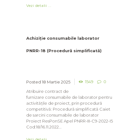
Vezi detalii ...
Achiziție consumabile laborator
PNRR-18 (Procedură simplificată)
1549
0
18 Martie 2025
Atribuire contract de
furnizare consumabile de laborator pentru
activitățile de proiect, prin procedură
competitivă: Procedură simplificată Caiet
de sarcini consumabile de laborator
Proiect ResPonSE Apel PNRR-III-C9-2022-I5
Cod:18/16.11.2022...
Vezi detalii ...