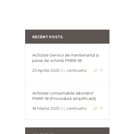
RECENT POSTS
Achiziție Servicii de mentenanță și
piese de schimb PNRR-18
0
25 Aprilie 2025
by
centruehc
Achiziție consumabile laborator
PNRR-18 (Procedură simplificată)
0
18 Martie 2025
by
centruehc