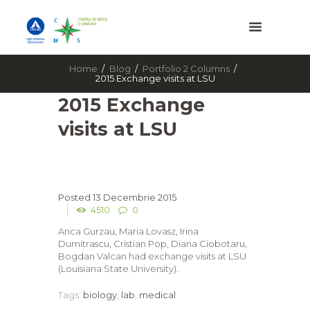
Home
Blog
Portfolio 2 Columns
2015 Exchange visits at LSU
2015 Exchange
visits at LSU
13 Decembrie 2015
4510
0
Anca Gurzau, Maria Lovasz, Irina
Dumitrascu, Cristian Pop, Diana Ciobotaru,
Bogdan Valcan had exchange visits at LSU
(Louisiana State University).
Tags:
biology
,
lab
,
medical