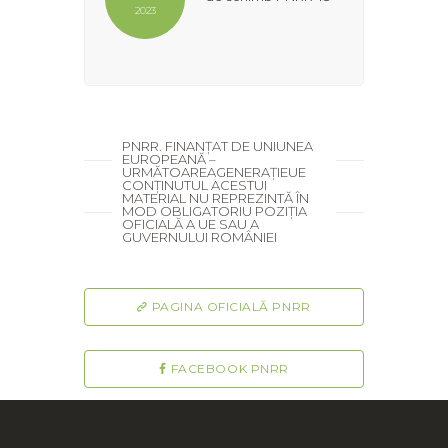
2023
PNRR. FINANȚAT DE UNIUNEA
EUROPEANĂ –
URMĂTOAREAGENERAȚIEUE
CONȚINUTUL ACESTUI
MATERIAL NU REPREZINTĂ ÎN
MOD OBLIGATORIU POZIȚIA
OFICIALĂ A UE SAU A
GUVERNULUI ROMÂNIEI
PAGINA OFICIALĂ PNRR
FACEBOOK PNRR