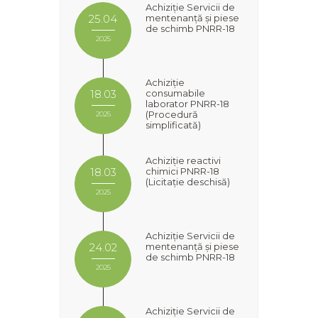
Achiziție Servicii de
mentenanță și piese
25.04
de schimb PNRR-18
2025
Achiziție
consumabile
18.03
laborator PNRR-18
(Procedură
2025
simplificată)
Achiziție reactivi
chimici PNRR-18
18.03
(Licitație deschisă)
2025
Achiziție Servicii de
mentenanță și piese
24.02
de schimb PNRR-18
2025
Achiziție Servicii de